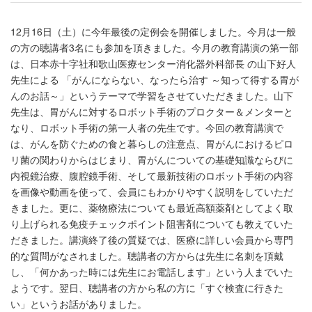
12月16日（土）に今年最後の定例会を開催しました。今月は一般
の方の聴講者3名にも参加を頂きました。今月の教育講演の第一部
は、日本赤十字社和歌山医療センター消化器外科部長 の山下好人
先生による 「がんにならない、なったら治す ～知って得する胃が
んのお話～」というテーマで学習をさせていただきました。山下
先生は、胃がんに対するロボット手術のプロクター＆メンターと
なり、ロボット手術の第一人者の先生です。今回の教育講演で
は、がんを防ぐための食と暮らしの注意点、胃がんにおけるピロ
リ菌の関わりからはじまり、胃がんについての基礎知識ならびに
内視鏡治療、腹腔鏡手術、そして最新技術のロボット手術の内容
を画像や動画を使って、会員にもわかりやすく説明をしていただ
きました。更に、薬物療法についても最近高額薬剤としてよく取
り上げられる免疫チェックポイント阻害剤についても教えていた
だきました。講演終了後の質疑では、医療に詳しい会員から専門
的な質問がなされました。聴講者の方からは先生に名刺を頂戴
し、「何かあった時には先生にお電話します」という人までいた
ようです。翌日、聴講者の方から私の方に「すぐ検査に行きた
い」というお話がありました。